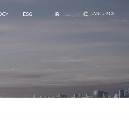
LANGUAGE
OGY
ESG
IR
ty
ESG 전략
공지사항
ility
환경경영
공시정보
pments
사회책임경영
주가정보
evice
투명경영
라이브러리