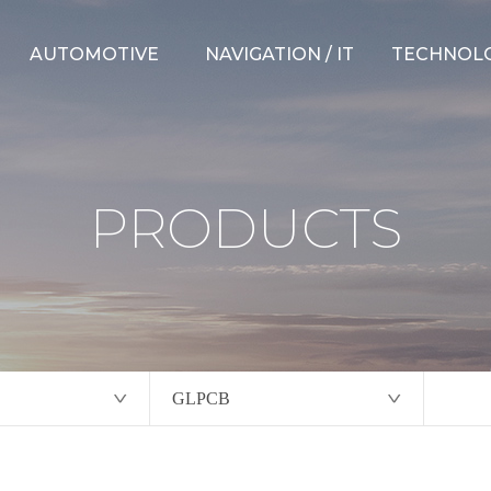
AUTOMOTIVE
NAVIGATION / IT
TECHNOL
Suspension Parts
Hybrid Navigation
CAE Capabili
Steering Parts
Connected ADAS
Testing Capab
PRODUCTS
Weather Strips
Over-the-Air
New Develo
Electric Unit
Telematics
Measuring D
Others
Mobility Platform
GLPCB